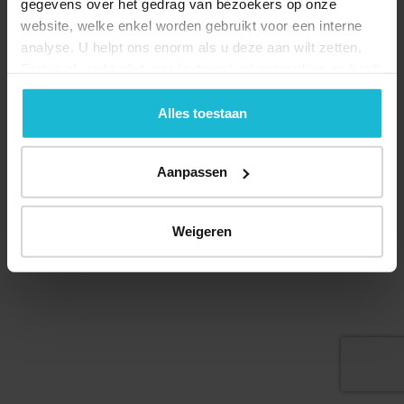
gegevens over het gedrag van bezoekers op onze
website, welke enkel worden gebruikt voor een interne
analyse. U helpt ons enorm als u deze aan wilt zetten.
Forten.nl werkt
niet
met (externe) adverteerders en heeft
geen commerciële doelstelling. U kunt deze cookies via
Deel dit
de knoppen accepteren, beheren of weigeren.
Alles toestaan
Aanpassen
© 2026 Stichting Forten Nederland
Over ons
Doneer nu
Disclaimer
Contact
Weigeren
Forten.nl wordt ondersteund door de