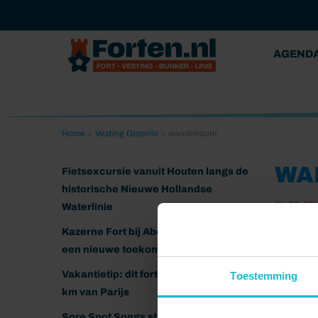
AGEND
Home
>
Vesting Groenlo
>
wandelroute
WA
Fietsexcursie vanuit Houten langs de
historische Nieuwe Hollandse
04-03-20
Waterlinie
Kazerne Fort bij Abcoude klaar voor
een nieuwe toekomst
Vakantietip: dit fort ligt nog geen 20
Toestemming
km van Parijs
Sore Spot Songs strijkt neer op het