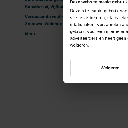
Deze website maakt gebruik
Kunstfort bij Vijfhuizen
Deze site maakt gebruik van 
Verrassende vestingen van het
site te verbeteren, statistie
Zeeuwse Walcheren
(statistieken) verzamelen a
gebruikt voor een interne ana
Meer
adverteerders en heeft geen 
weigeren.
Weigeren
© 2026 Stichting Forten Nederland