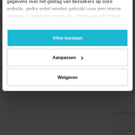
gegevens over het gedrag van bezoekers op onze
website, welke enkel worden gebruikt voor een interne
analyse. U helpt ons enorm als u deze aan wilt zetten.
Forten.nl werkt
niet
met (externe) adverteerders en heeft
geen commerciële doelstelling. U kunt deze cookies via
Deel dit
de knoppen accepteren, beheren of weigeren.
Alles toestaan
Aanpassen
© 2026 Stichting Forten Nederland
Over ons
Doneer nu
Disclaimer
Contact
Weigeren
Forten.nl wordt ondersteund door de