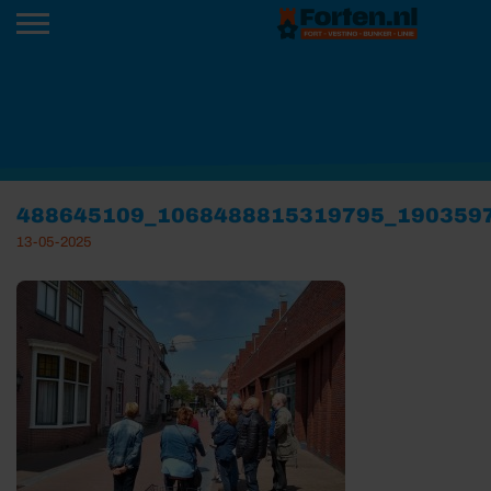
488645109_1068488815319795_190359
13-05-2025