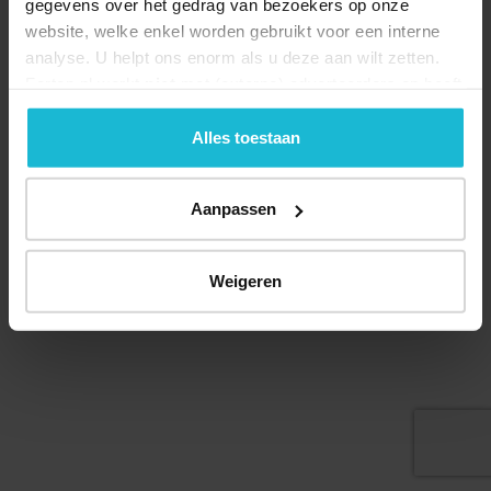
gegevens over het gedrag van bezoekers op onze
website, welke enkel worden gebruikt voor een interne
analyse. U helpt ons enorm als u deze aan wilt zetten.
Forten.nl werkt
niet
met (externe) adverteerders en heeft
Deel dit
geen commerciële doelstelling. U kunt deze cookies via
de knoppen accepteren, beheren of weigeren.
Alles toestaan
Aanpassen
© 2026 Stichting Forten Nederland
Over ons
Doneer nu
Disclaimer
Contact
Forten.nl wordt ondersteund door de
Weigeren