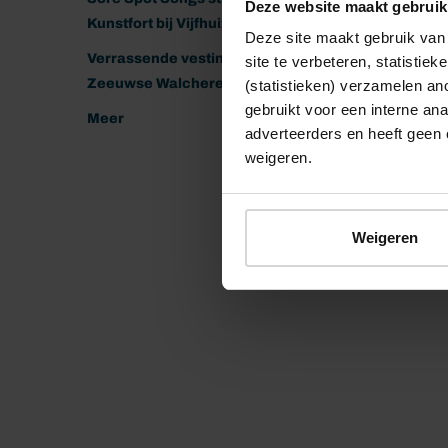
Deze website maakt gebruik
Kunstfort bij Vijfhuizen
Deze site maakt gebruik van 
Verrassende vestingen van het
site te verbeteren, statistie
Zeeuwse Walcheren
(statistieken) verzamelen a
gebruikt voor een interne ana
Meer
adverteerders en heeft geen 
weigeren.
Weigeren
© 2026 Stichting Forten Nederland