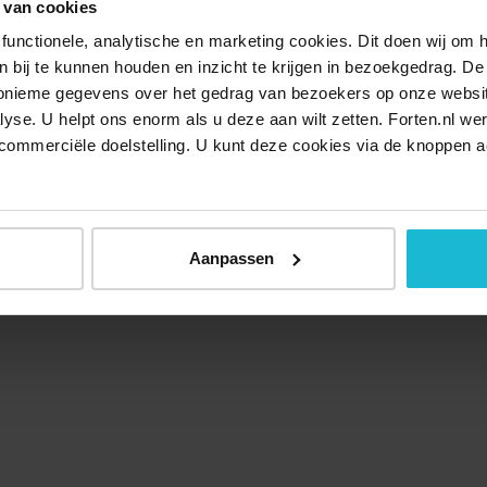
 van cookies
functionele, analytische en marketing cookies. Dit doen wij om
ken bij te kunnen houden en inzicht te krijgen in bezoekgedrag. D
nonieme gegevens over het gedrag van bezoekers op onze websi
lyse. U helpt ons enorm als u deze aan wilt zetten. Forten.nl we
commerciële doelstelling. U kunt deze cookies via de knoppen a
Aanpassen
Over ons
Doneer nu
Disclaimer
Contact
Forten.nl wordt onders