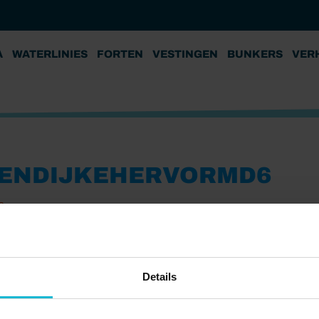
A
WATERLINIES
FORTEN
VESTINGEN
BUNKERS
VER
ZENDIJKEHERVORMD6
2
Details