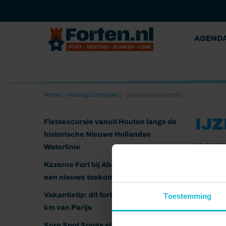
AGEND
Home
>
Vesting IJzendijke
>
ijzendijkehervormd6
IJ
Fietsexcursie vanuit Houten langs de
historische Nieuwe Hollandse
08-02-202
Waterlinie
Kazerne Fort bij Abcoude klaar voor
een nieuwe toekomst
Vakantietip: dit fort ligt nog geen 20
Toestemming
km van Parijs
Sore Spot Songs strijkt neer op het