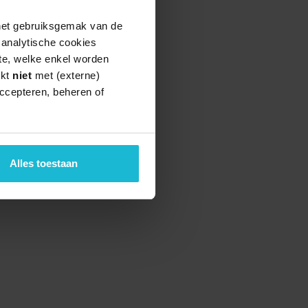
 het gebruiksgemak van de
e analytische cookies
te, welke enkel worden
rkt
niet
met (externe)
ccepteren, beheren of
Alles toestaan
teund door de