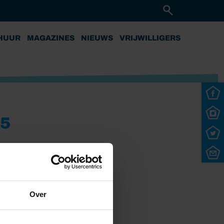
HUUR
MAGAZINES
NIEUWS
VRIJWILLIGERS
5
Over