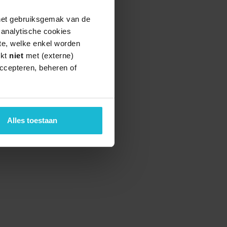
 het gebruiksgemak van de
e analytische cookies
te, welke enkel worden
rkt
niet
met (externe)
ccepteren, beheren of
Alles toestaan
teund door de