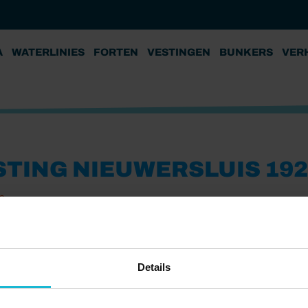
A
WATERLINIES
FORTEN
VESTINGEN
BUNKERS
VER
STING NIEUWERSLUIS 192
8
Details