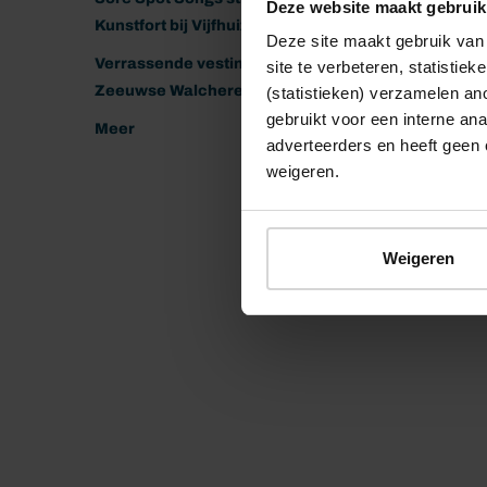
Deze website maakt gebruik
Kunstfort bij Vijfhuizen
Deze site maakt gebruik van 
Verrassende vestingen van het
site te verbeteren, statistie
Zeeuwse Walcheren
(statistieken) verzamelen a
gebruikt voor een interne ana
Meer
adverteerders en heeft geen 
weigeren.
Weigeren
© 2026 Stichting Forten Nederland