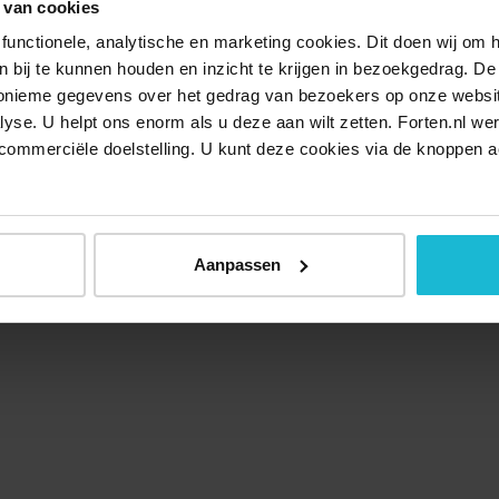
 van cookies
functionele, analytische en marketing cookies. Dit doen wij om
ken bij te kunnen houden en inzicht te krijgen in bezoekgedrag. D
nonieme gegevens over het gedrag van bezoekers op onze websi
lyse. U helpt ons enorm als u deze aan wilt zetten. Forten.nl we
commerciële doelstelling. U kunt deze cookies via de knoppen a
Aanpassen
Over ons
Doneer nu
Disclaimer
Contact
Forten.nl wordt onders