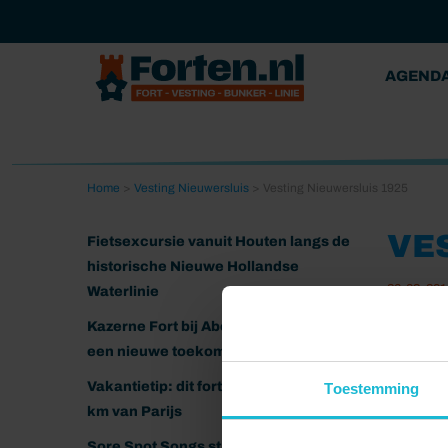
AGEND
Home
>
Vesting Nieuwersluis
>
Vesting Nieuwersluis 1925
VE
Fietsexcursie vanuit Houten langs de
historische Nieuwe Hollandse
26-03-201
Waterlinie
Kazerne Fort bij Abcoude klaar voor
een nieuwe toekomst
Vakantietip: dit fort ligt nog geen 20
Toestemming
km van Parijs
Sore Spot Songs strijkt neer op het