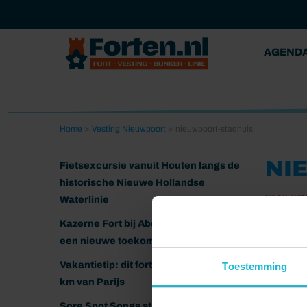
AGEND
Home
>
Vesting Nieuwpoort
>
nieuwpoort-stadhuis
NI
Fietsexcursie vanuit Houten langs de
historische Nieuwe Hollandse
27-10-201
Waterlinie
Kazerne Fort bij Abcoude klaar voor
een nieuwe toekomst
Vakantietip: dit fort ligt nog geen 20
Toestemming
km van Parijs
Sore Spot Songs strijkt neer op het