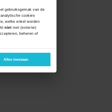
 het gebruiksgemak van de
e analytische cookies
te, welke enkel worden
rkt
niet
met (externe)
ccepteren, beheren of
Alles toestaan
teund door de