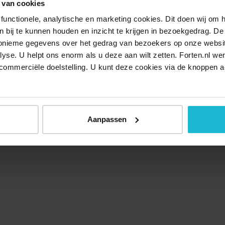
 van cookies
functionele, analytische en marketing cookies. Dit doen wij om
ken bij te kunnen houden en inzicht te krijgen in bezoekgedrag. D
nonieme gegevens over het gedrag van bezoekers op onze websi
lyse. U helpt ons enorm als u deze aan wilt zetten. Forten.nl we
commerciële doelstelling. U kunt deze cookies via de knoppen a
Aanpassen
Over ons
Doneer nu
Disclaimer
Contact
Forten.nl wordt onders