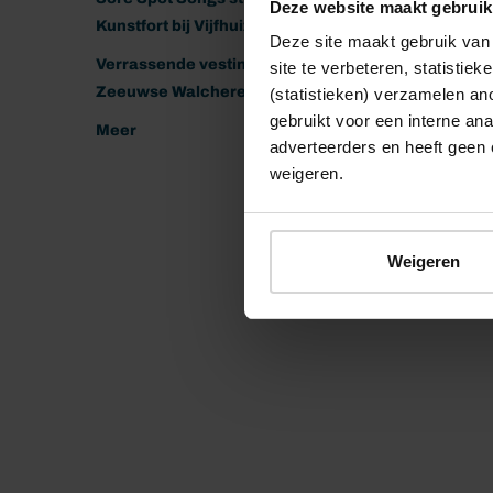
Deze website maakt gebruik
Kunstfort bij Vijfhuizen
Deze site maakt gebruik van 
Verrassende vestingen van het
site te verbeteren, statistie
Zeeuwse Walcheren
(statistieken) verzamelen a
gebruikt voor een interne ana
Meer
adverteerders en heeft geen 
weigeren.
Weigeren
© 2026 Stichting Forten Nederland