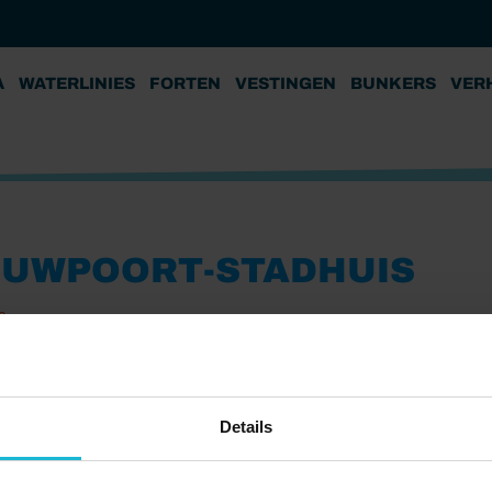
A
WATERLINIES
FORTEN
VESTINGEN
BUNKERS
VER
EUWPOORT-STADHUIS
6
Details