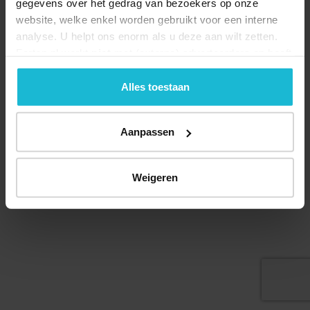
gegevens over het gedrag van bezoekers op onze
website, welke enkel worden gebruikt voor een interne
analyse. U helpt ons enorm als u deze aan wilt zetten.
Forten.nl werkt
niet
met (externe) adverteerders en heeft
geen commerciële doelstelling. U kunt deze cookies via
Deel dit
de knoppen accepteren, beheren of weigeren.
Alles toestaan
Aanpassen
© 2026 Stichting Forten Nederland
Over ons
Doneer nu
Disclaimer
Contact
Weigeren
Forten.nl wordt ondersteund door de