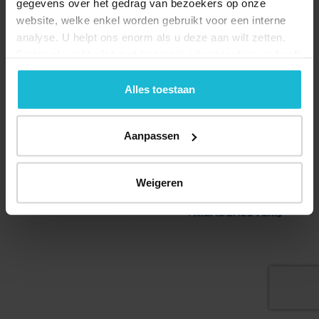
gegevens over het gedrag van bezoekers op onze
website, welke enkel worden gebruikt voor een interne
analyse. U helpt ons enorm als u deze aan wilt zetten.
Forten.nl werkt
niet
met (externe) adverteerders en heeft
geen commerciële doelstelling. U kunt deze cookies via
de knoppen accepteren, beheren of weigeren.
Alles toestaan
Deel dit
Aanpassen
© 2026 Stichting Forten Nederland
Weigeren
Over ons
Doneer nu
Disclaimer
Contact
Forten.nl wordt ondersteund door de