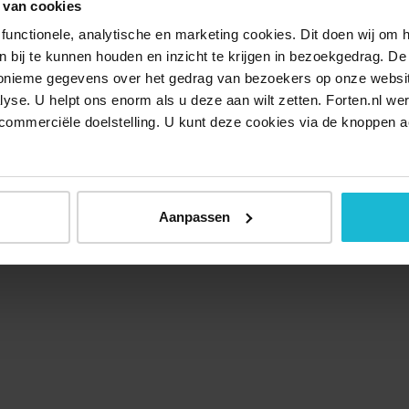
 van cookies
functionele, analytische en marketing cookies. Dit doen wij om
ken bij te kunnen houden en inzicht te krijgen in bezoekgedrag. D
nonieme gegevens over het gedrag van bezoekers op onze websi
lyse. U helpt ons enorm als u deze aan wilt zetten. Forten.nl we
commerciële doelstelling. U kunt deze cookies via de knoppen a
Aanpassen
Over ons
Doneer nu
Disclaimer
Contact
Forten.nl wordt onders