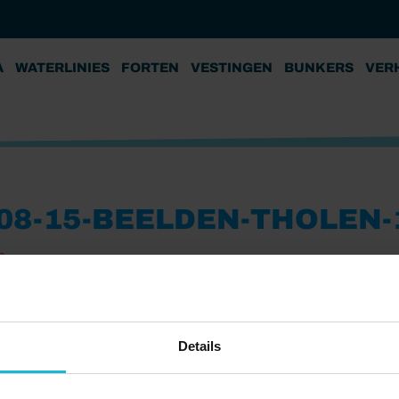
A
WATERLINIES
FORTEN
VESTINGEN
BUNKERS
VER
-08-15-BEELDEN-THOLEN-
2
Details