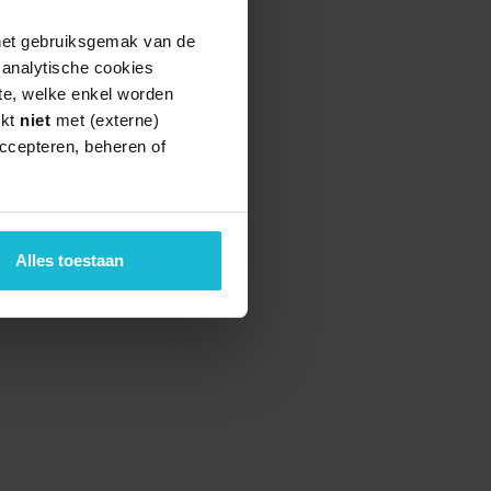
 het gebruiksgemak van de
e analytische cookies
te, welke enkel worden
rkt
niet
met (externe)
ccepteren, beheren of
Alles toestaan
teund door de