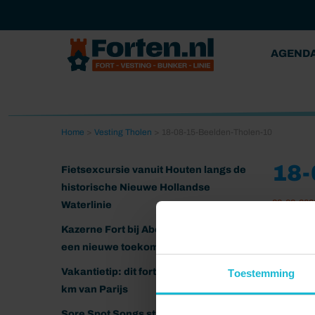
AGEND
Home
>
Vesting Tholen
>
18-08-15-Beelden-Tholen-10
18
Fietsexcursie vanuit Houten langs de
historische Nieuwe Hollandse
28-02-202
Waterlinie
Kazerne Fort bij Abcoude klaar voor
een nieuwe toekomst
Vakantietip: dit fort ligt nog geen 20
Toestemming
km van Parijs
Sore Spot Songs strijkt neer op het