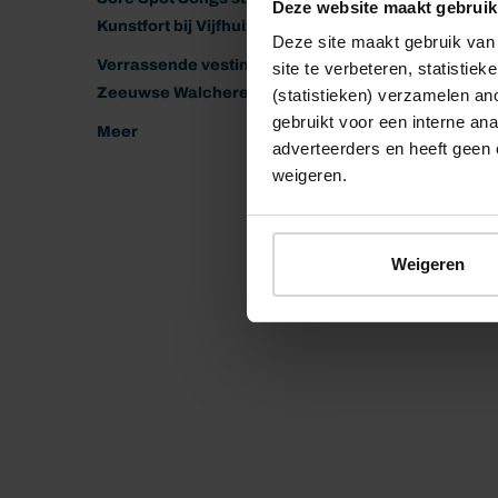
Deze website maakt gebruik
Kunstfort bij Vijfhuizen
Deze site maakt gebruik van 
Verrassende vestingen van het
site te verbeteren, statistie
Zeeuwse Walcheren
(statistieken) verzamelen a
gebruikt voor een interne ana
Meer
adverteerders en heeft geen 
weigeren.
Weigeren
© 2026 Stichting Forten Nederland