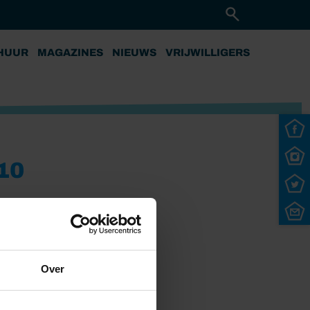
HUUR
MAGAZINES
NIEUWS
VRIJWILLIGERS
10
Over