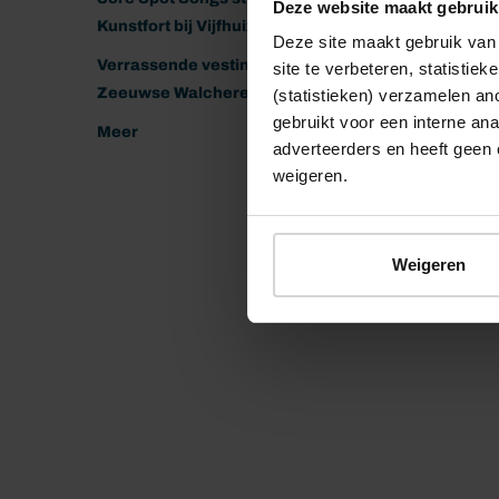
Deze website maakt gebruik
Kunstfort bij Vijfhuizen
Deze site maakt gebruik van 
Verrassende vestingen van het
site te verbeteren, statistie
Zeeuwse Walcheren
(statistieken) verzamelen a
gebruikt voor een interne ana
Meer
adverteerders en heeft geen 
weigeren.
Weigeren
© 2026 Stichting Forten Nederland