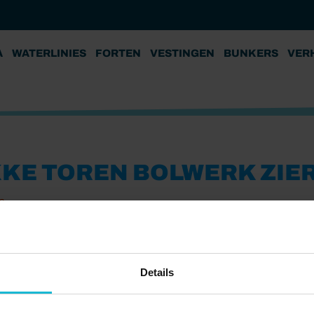
A
WATERLINIES
FORTEN
VESTINGEN
BUNKERS
VER
KKE TOREN BOLWERK ZIE
3
Details