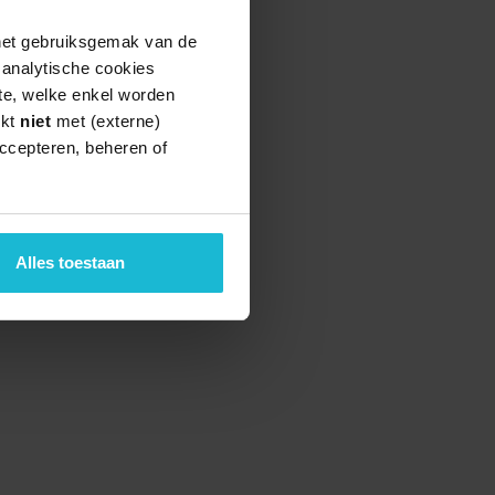
 het gebruiksgemak van de
e analytische cookies
te, welke enkel worden
rkt
niet
met (externe)
ccepteren, beheren of
Alles toestaan
teund door de