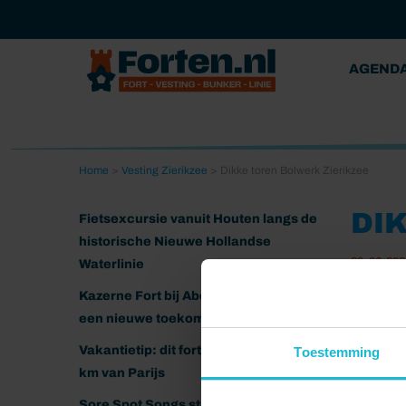
AGEND
Home
>
Vesting Zierikzee
>
Dikke toren Bolwerk Zierikzee
DI
Fietsexcursie vanuit Houten langs de
historische Nieuwe Hollandse
29-06-202
Waterlinie
Kazerne Fort bij Abcoude klaar voor
een nieuwe toekomst
Vakantietip: dit fort ligt nog geen 20
Toestemming
km van Parijs
Sore Spot Songs strijkt neer op het