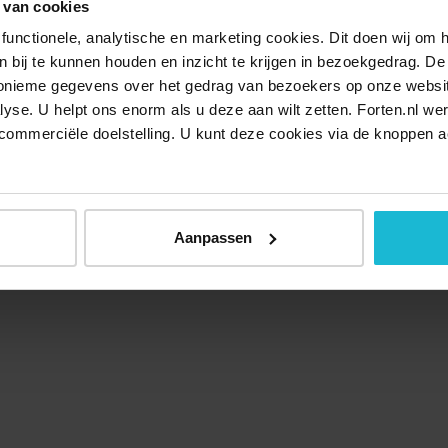
 van cookies
functionele, analytische en marketing cookies. Dit doen wij om
ken bij te kunnen houden en inzicht te krijgen in bezoekgedrag. D
nonieme gegevens over het gedrag van bezoekers op onze websi
lyse. U helpt ons enorm als u deze aan wilt zetten. Forten.nl we
commerciële doelstelling. U kunt deze cookies via de knoppen a
Aanpassen
Over ons
Doneer nu
Disclaimer
Contact
Forten.nl wordt onders