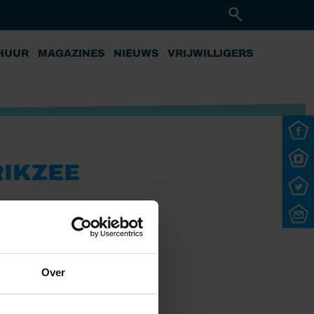
HUUR
MAGAZINES
NIEUWS
VRIJWILLIGERS
RIKZEE
Over