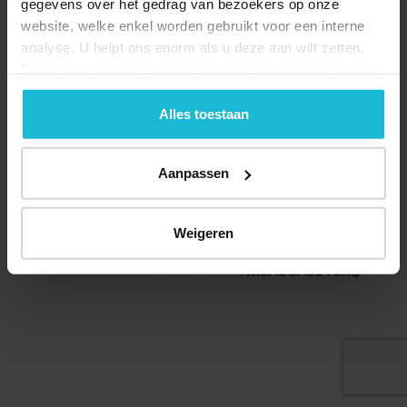
gegevens over het gedrag van bezoekers op onze
website, welke enkel worden gebruikt voor een interne
analyse. U helpt ons enorm als u deze aan wilt zetten.
Forten.nl werkt
niet
met (externe) adverteerders en heeft
geen commerciële doelstelling. U kunt deze cookies via
de knoppen accepteren, beheren of weigeren.
Alles toestaan
Deel dit
Aanpassen
© 2026 Stichting Forten Nederland
Weigeren
Over ons
Doneer nu
Disclaimer
Contact
Forten.nl wordt ondersteund door de