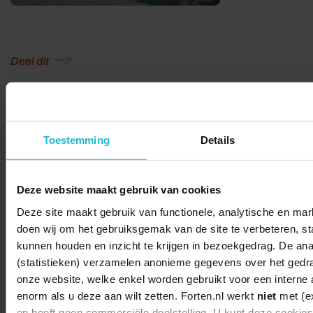
Deel dit
© 2026 Stichting Forten Nederland
Toestemming
Details
Over ons
Doneer nu
Disclaimer
Contact
Forten.nl wordt ondersteund door de
Deze website maakt gebruik van cookies
Deze site maakt gebruik van functionele, analytische en mark
doen wij om het gebruiksgemak van de site te verbeteren, stat
kunnen houden en inzicht te krijgen in bezoekgedrag. De ana
(statistieken) verzamelen anonieme gegevens over het gedr
onze website, welke enkel worden gebruikt voor een interne 
enorm als u deze aan wilt zetten. Forten.nl werkt
niet
met (ex
en heeft geen commerciële doelstelling. U kunt deze cookie