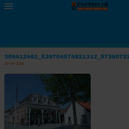
309412461_539704574821312_5736072
23-04-2024