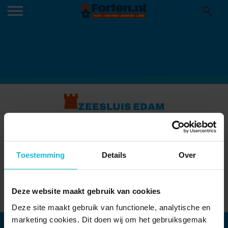
ZEESLUIS EDAM
Stelling van Amsterdam
Toestemming
Details
Over
Oorgat 1 1135 CP Edam
Deze website maakt gebruik van cookies
Toon locatie
Deze site maakt gebruik van functionele, analytische en
marketing cookies. Dit doen wij om het gebruiksgemak