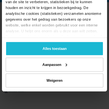
van de site te verbeteren, statistieken bij te kunnen
houden en inzicht te krijgen in bezoekgedrag. De
analytische cookies (statistieken) verzamelen anonieme
ACTIVITEITEN BIJ ZEESLUIS
gegevens over het gedrag van bezoekers op onze
EDAM
website, welke enkel worden gebruikt voor een interne
analyse. U helpt ons enorm als u deze aan wilt zetten.
Forten.nl werkt
niet
met (externe) adverteerders en heeft
geen commerciële doelstelling. U kunt deze cookies via
de knoppen accepteren, beheren of weigeren.
Alles toestaan
Aanpassen
Waterliniepad etappe 01
Weigeren
18.4 km
Meerdere forten...