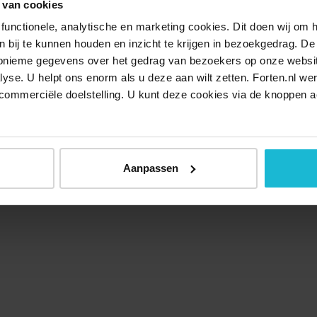
 van cookies
functionele, analytische en marketing cookies. Dit doen wij om
ken bij te kunnen houden en inzicht te krijgen in bezoekgedrag. D
nonieme gegevens over het gedrag van bezoekers op onze websi
lyse. U helpt ons enorm als u deze aan wilt zetten. Forten.nl we
commerciële doelstelling. U kunt deze cookies via de knoppen a
Aanpassen
Over ons
Doneer nu
Disclaimer
Contact
Forten.nl wordt onders