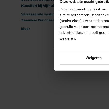
Deze website maakt gebruik
Kunstfort bij Vijfhuizen
Deze site maakt gebruik van 
Verrassende vestingen van het
site te verbeteren, statistie
Zeeuwse Walcheren
(statistieken) verzamelen a
gebruikt voor een interne ana
Meer
adverteerders en heeft geen 
weigeren.
Weigeren
© 2026 Stichting Forten Nederland