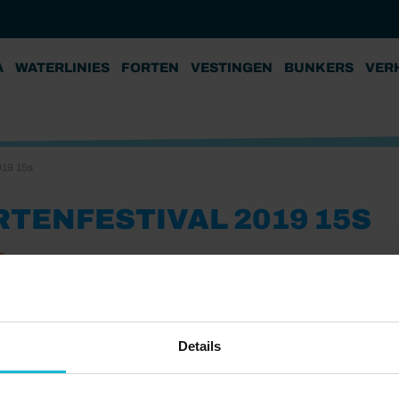
A
WATERLINIES
FORTEN
VESTINGEN
BUNKERS
VER
019 15s
RTENFESTIVAL 2019 15S
9
eler
:00
estival 2019 15s”. Gepubliceerd: 2019.
Details