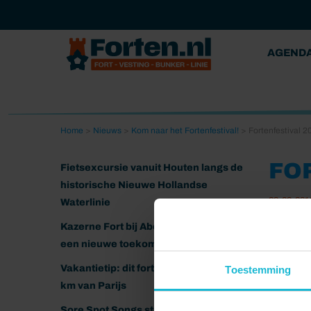
AGEND
Home
>
Nieuws
>
Kom naar het Fortenfestival!
>
Fortenfestival 2
FO
Fietsexcursie vanuit Houten langs de
historische Nieuwe Hollandse
28-08-201
Waterlinie
Audiosp
Kazerne Fort bij Abcoude klaar voor
00
een nieuwe toekomst
“Fortenf
Vakantietip: dit fort ligt nog geen 20
Toestemming
km van Parijs
Sore Spot Songs strijkt neer op het