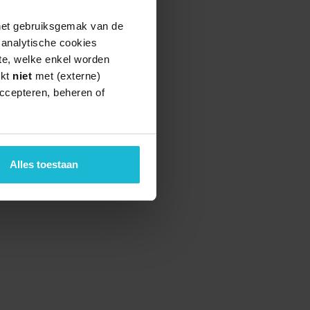
volume
 het gebruiksgemak van de
te
e analytische cookies
verhogen
te, welke enkel worden
of
rkt
niet
met (externe)
te
ccepteren, beheren of
verlagen.
Alles toestaan
teund door de