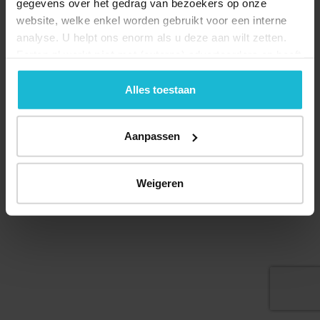
gegevens over het gedrag van bezoekers op onze
website, welke enkel worden gebruikt voor een interne
analyse. U helpt ons enorm als u deze aan wilt zetten.
Forten.nl werkt
niet
met (externe) adverteerders en heeft
geen commerciële doelstelling. U kunt deze cookies via
de knoppen accepteren, beheren of weigeren.
Alles toestaan
© 2026 Stichting Forten Nederland
Over ons
Doneer nu
Disclaimer
Contact
Aanpassen
Forten.nl wordt ondersteund door de
Weigeren