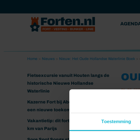
AGEND
Home
>
Nieuws
>
Nieuw: Het Oude Hollandse Waterlinie Boek
>
OU
Fietsexcursie vanuit Houten langs de
historische Nieuwe Hollandse
31-03-20
Waterlinie
Kazerne Fort bij Abcoude klaar voor
een nieuwe toekomst
Vakantietip: dit fort ligt nog geen 20
Toestemming
km van Parijs
Sore Spot Songs strijkt neer op het