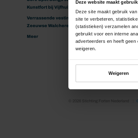
Deze website maakt gebruik
Kunstfort bij Vijfhuizen
Deze site maakt gebruik van 
Verrassende vestingen van het
site te verbeteren, statistie
Zeeuwse Walcheren
(statistieken) verzamelen a
gebruikt voor een interne ana
Meer
adverteerders en heeft geen 
weigeren.
Weigeren
© 2026 Stichting Forten Nederland