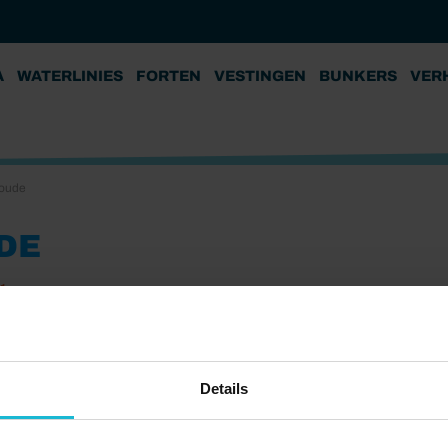
A
WATERLINIES
FORTEN
VESTINGEN
BUNKERS
VER
oude
DE
21
Details