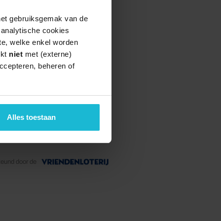
 het gebruiksgemak van de
e analytische cookies
te, welke enkel worden
rkt
niet
met (externe)
ccepteren, beheren of
Alles toestaan
teund door de