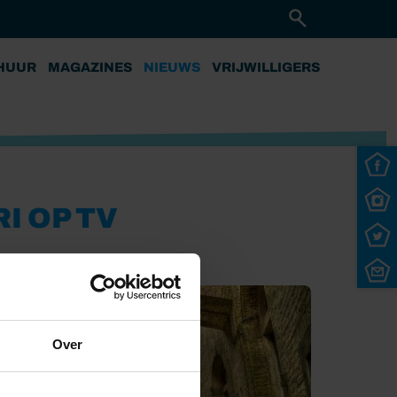
HUUR
MAGAZINES
NIEUWS
VRIJWILLIGERS
I OP TV
Over