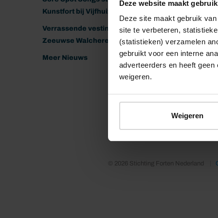
Deze website maakt gebruik
product
Kunstfort bij Vijfhuizen
Deze site maakt gebruik van 
Verrassende vestingen van het
site te verbeteren, statistie
Presenta
Zeeuwse Walcheren
(statistieken) verzamelen a
herkenba
gebruikt voor een interne ana
Meer Nieuws
13 februa
adverteerders en heeft geen 
het tele
weigeren.
worden u
Weigeren
© 2026 Stichting Forten Nederland