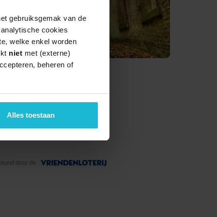
 het gebruiksgemak van de
e analytische cookies
te, welke enkel worden
rkt
niet
met (externe)
ccepteren, beheren of
ond 11:00 uitgezonden.
Alles toestaan
teund door de