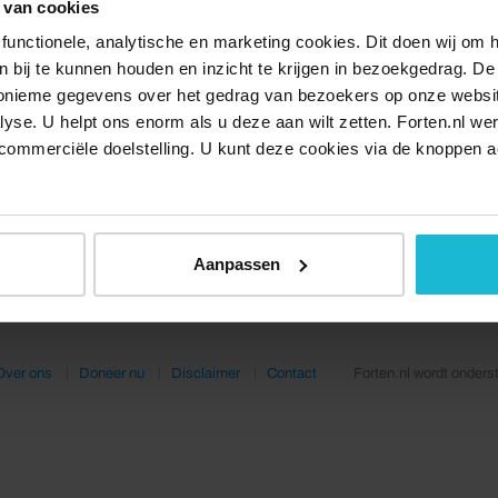
 van cookies
en en goederen?
functionele, analytische en marketing cookies. Dit doen wij om
ken bij te kunnen houden en inzicht te krijgen in bezoekgedrag. D
tor Dirk Taat geeft elke week een rondleiding op een
nonieme gegevens over het gedrag van bezoekers op onze websi
re locatie en proeven we een beetje cultuur. Zondag
lyse. U helpt ons enorm als u deze aan wilt zetten. Forten.nl we
ri zal
Fort Honswijk
te zien zijn. Deze aflevering van
commerciële doelstelling. U kunt deze cookies via de knoppen a
visieprogramma ‘
Dit is Holland
’ wordt rond 14:00
itgezonden op RTL 4. Zaterdag 19 februari wordt de herhaling r
Aanpassen
Over ons
Doneer nu
Disclaimer
Contact
Forten.nl wordt onders