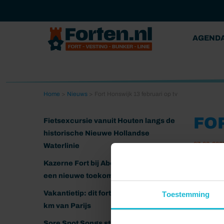
AGEND
Home
>
Nieuws
>
Fort Honswijk 13 februari op tv
FO
Fietsexcursie vanuit Houten langs de
historische Nieuwe Hollandse
07-02-202
Waterlinie
Kazerne Fort bij Abcoude klaar voor
In ‘Dit i
een nieuwe toekomst
passievo
persoonl
Vakantietip: dit fort ligt nog geen 20
Toestemming
krijgen 
km van Parijs
Holland 
Sore Spot Songs strijkt neer op het