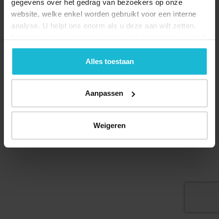
gegevens over het gedrag van bezoekers op onze
website, welke enkel worden gebruikt voor een interne
Deel dit
analyse. U helpt ons enorm als u deze aan wilt zetten.
Forten.nl werkt
niet
met (externe) adverteerders en heeft
geen commerciële doelstelling. U kunt deze cookies via
de knoppen accepteren, beheren of weigeren.
Alles toestaan
© 2026 Stichting Forten Nederland
Over ons
Doneer nu
Disclaimer
Contact
Aanpassen
Forten.nl wordt ondersteund door de
Weigeren