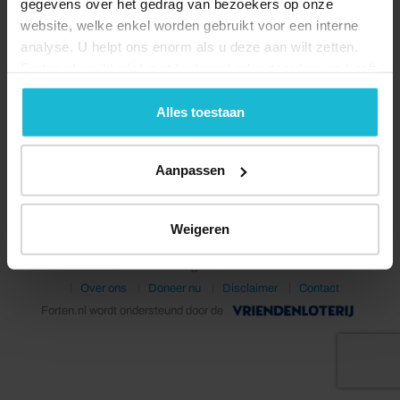
gegevens over het gedrag van bezoekers op onze
website, welke enkel worden gebruikt voor een interne
analyse. U helpt ons enorm als u deze aan wilt zetten.
Forten.nl werkt
niet
met (externe) adverteerders en heeft
geen commerciële doelstelling. U kunt deze cookies via
de knoppen accepteren, beheren of weigeren.
Alles toestaan
Deel dit
Aanpassen
Weigeren
© 2026 Stichting Forten Nederland
Over ons
Doneer nu
Disclaimer
Contact
Forten.nl wordt ondersteund door de