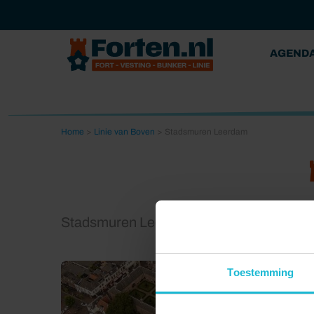
AGEND
Home
>
Linie van Boven
>
Stadsmuren Leerdam
Stadsmuren Leerdam
Toestemming