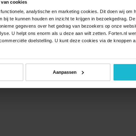
 van cookies
functionele, analytische en marketing cookies. Dit doen wij om
ken bij te kunnen houden en inzicht te krijgen in bezoekgedrag. D
nonieme gegevens over het gedrag van bezoekers op onze websi
lyse. U helpt ons enorm als u deze aan wilt zetten. Forten.nl we
commerciële doelstelling. U kunt deze cookies via de knoppen a
Aanpassen
Over ons
Doneer nu
Disclaimer
Contact
Forten.nl wordt onders