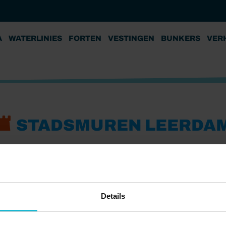
A
WATERLINIES
FORTEN
VESTINGEN
BUNKERS
VER
STADSMUREN LEERDA
Details