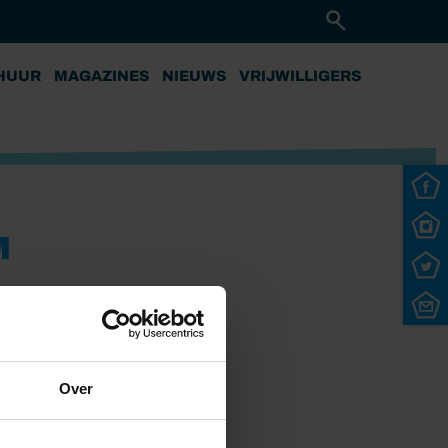
HUUR
MAGAZINES
NIEUWS
VRIJWILLIGERS
M
Over