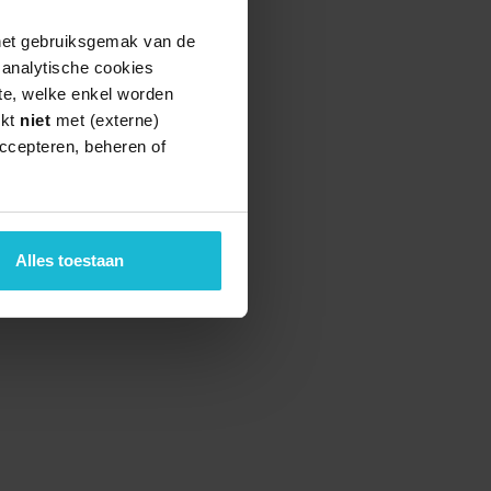
 het gebruiksgemak van de
e analytische cookies
te, welke enkel worden
rkt
niet
met (externe)
ccepteren, beheren of
Alles toestaan
teund door de