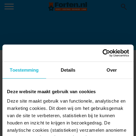
LUNET AAN DE SNEL GEOPEND
28-03-2018
Toestemming
Details
Over
Op Wereld Waterdag, op 22 maart jl. werd Fort Lunet aan de Snel in
Schalkwijk geopend. Het fort is een educatief bezoekerscentrum
Deze website maakt gebruik van cookies
waar alles draait om het thema water. Hoe het stroomt, sprankelt,
bubbelt en uit fonteinen spuit. Wat een tekort aan water doet, en
Deze site maakt gebruik van functionele, analytische en
wat er gebeurd als Nederland overspoeld dreigt te worden. Pachter
marketing cookies. Dit doen wij om het gebruiksgemak
en exploitant Wim Uijttewaal gaat zich vooral richten op
van de site te verbeteren, statistieken bij te kunnen
schoolklassen en geïnteresseerde groepen. Wim is hoofd van de
houden en inzicht te krijgen in bezoekgedrag. De
vakgroep waterbouwkunde aan de TU in Delft dus dat komt
analytische cookies (statistieken) verzamelen anonieme
helemaal goed! Het Waterfort wordt ook een uitstapje voor