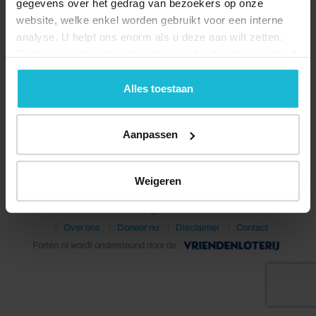
gegevens over het gedrag van bezoekers op onze
website, welke enkel worden gebruikt voor een interne
analyse. U helpt ons enorm als u deze aan wilt zetten.
Forten.nl werkt
niet
met (externe) adverteerders en heeft
geen commerciële doelstelling. U kunt deze cookies via
de knoppen accepteren, beheren of weigeren.
Alles toestaan
Deel dit
Aanpassen
Weigeren
© 2026 Stichting Forten Nederland
Over ons
Doneer nu
Disclaimer
Contact
Forten.nl wordt ondersteund door de