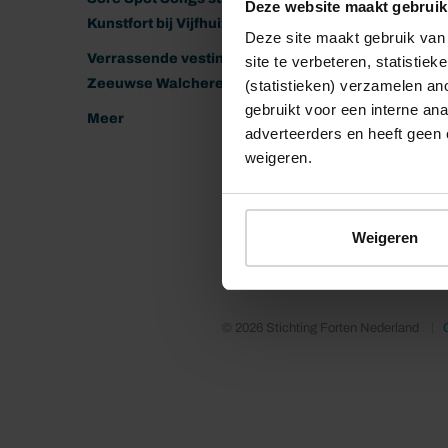
Deze website maakt gebruik
Kunstfort bij Vijfhuizen
Deze site maakt gebruik van 
Verrassende vestingen van het
site te verbeteren, statistie
Zeeuwse Walcheren
(statistieken) verzamelen a
gebruikt voor een interne ana
Meer
adverteerders en heeft geen 
weigeren.
Weigeren
© 2026 Stichting Forten Nederland