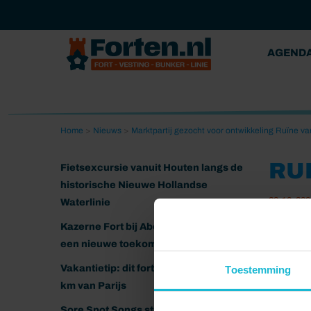
AGEND
Home
>
Nieuws
>
Marktpartij gezocht voor ontwikkeling Ruïne va
RU
Fietsexcursie vanuit Houten langs de
historische Nieuwe Hollandse
28-10-202
Waterlinie
Kazerne Fort bij Abcoude klaar voor
een nieuwe toekomst
Vakantietip: dit fort ligt nog geen 20
Toestemming
km van Parijs
Sore Spot Songs strijkt neer op het