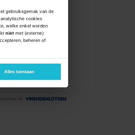
 het gebruiksgemak van de
e analytische cookies
te, welke enkel worden
rkt
niet
met (externe)
ccepteren, beheren of
Alles toestaan
teund door de