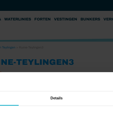
A
WATERLINIES
FORTEN
VESTINGEN
BUNKERS
VER
n Teylingen
>
Ruine-Teylingen3
INE-TEYLINGEN3
2
Details