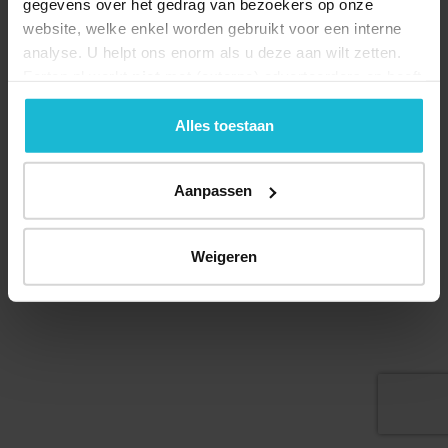
gegevens over het gedrag van bezoekers op onze
website, welke enkel worden gebruikt voor een interne
analyse. U helpt ons enorm als u deze aan wilt zetten.
Forten.nl werkt
niet
met (externe) adverteerders en heeft
Deel dit
geen commerciële doelstelling. U kunt deze cookies via
de knoppen accepteren, beheren of weigeren.
Alles toestaan
Aanpassen
© 2026 Stichting Forten Nederland
Over ons
Doneer nu
Disclaimer
Contact
Forten.nl wordt ondersteund door de
Weigeren