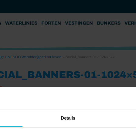
A
WATERLINIES
FORTEN
VESTINGEN
BUNKERS
VER
engt UNESCO Werelderfgoed tot leven
>
Social_banners-01-1024×577
CIAL_BANNERS-01-1024×
6
Details