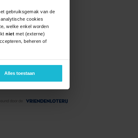
 het gebruiksgemak van de
e analytische cookies
te, welke enkel worden
rkt
niet
met (externe)
ccepteren, beheren of
Alles toestaan
teund door de