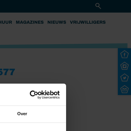
HUUR
MAGAZINES
NIEUWS
VRIJWILLIGERS
577
Over