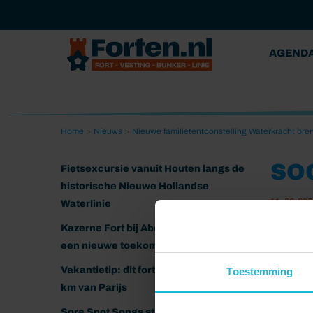
AGEND
Home
>
Nieuws
>
Nieuwe familietentoonstelling Waterkracht br
SO
Fietsexcursie vanuit Houten langs de
historische Nieuwe Hollandse
11-06-202
Waterlinie
Kazerne Fort bij Abcoude klaar voor
een nieuwe toekomst
Vakantietip: dit fort ligt nog geen 20
Toestemming
km van Parijs
Sore Spot Songs strijkt neer op het