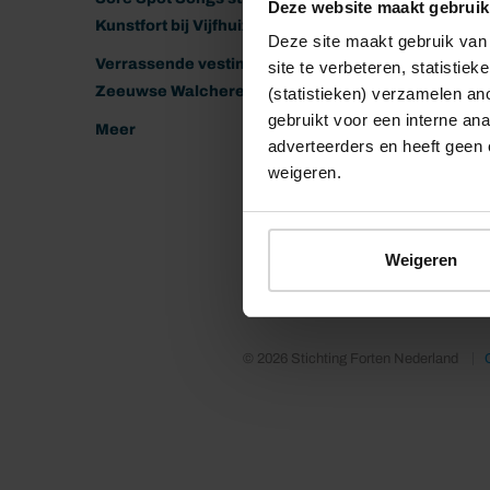
Deze website maakt gebruik
Kunstfort bij Vijfhuizen
Deze site maakt gebruik van 
Verrassende vestingen van het
site te verbeteren, statistie
Zeeuwse Walcheren
(statistieken) verzamelen a
gebruikt voor een interne ana
Meer
adverteerders en heeft geen 
weigeren.
Weigeren
© 2026 Stichting Forten Nederland