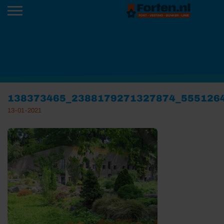
138373465_2388179271327874_555126
13-01-2021