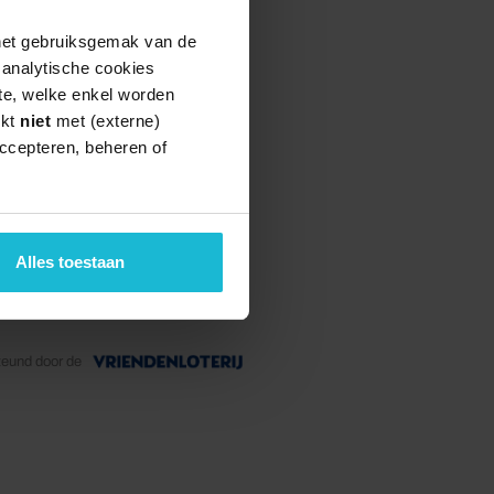
 het gebruiksgemak van de
e analytische cookies
te, welke enkel worden
rkt
niet
met (externe)
ccepteren, beheren of
Alles toestaan
teund door de