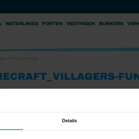
A
WATERLINIES
FORTEN
VESTINGEN
BUNKERS
VER
agers-Fun-Fair_website
NECRAFT_VILLAGERS-FUN
25
Details