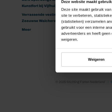
Deze website maakt gebruik
Kunstfort bij Vijfhuizen
Deze site maakt gebruik van 
Verrassende vestingen van het
site te verbeteren, statistie
Zeeuwse Walcheren
(statistieken) verzamelen a
gebruikt voor een interne ana
Meer
adverteerders en heeft geen 
weigeren.
Weigeren
© 2026 Stichting Forten Nederland