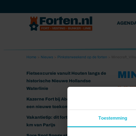
AGEND
Home
>
Nieuws
>
Pinksterweekend op de forten
>
Minecraft_Vill
MI
Fietsexcursie vanuit Houten langs de
historische Nieuwe Hollandse
21-05-20
Waterlinie
Kazerne Fort bij Abcoude klaar voor
een nieuwe toekomst
Vakantietip: dit fort ligt nog geen 20
Toestemming
km van Parijs
Sore Spot Songs strijkt neer op het