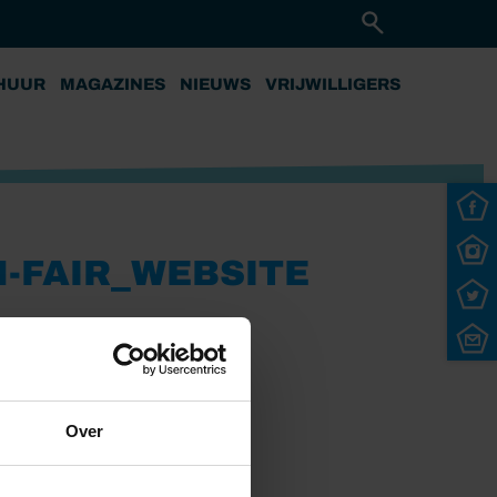
HUUR
MAGAZINES
NIEUWS
VRIJWILLIGERS
-FAIR_WEBSITE
Over