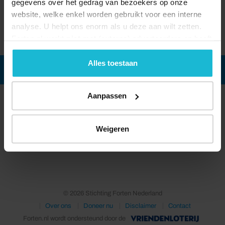
gegevens over het gedrag van bezoekers op onze
website, welke enkel worden gebruikt voor een interne
analyse. U helpt ons enorm als u deze aan wilt zetten.
Forten.nl werkt
niet
met (externe) adverteerders en heeft
geen commerciële doelstelling. U kunt deze cookies via
de knoppen accepteren, beheren of weigeren.
Alles toestaan
Aanpassen
Weigeren
© 2026 Stichting Forten Nederland
Over ons
Doneer nu
Disclaimer
Contact
Forten.nl wordt ondersteund door de