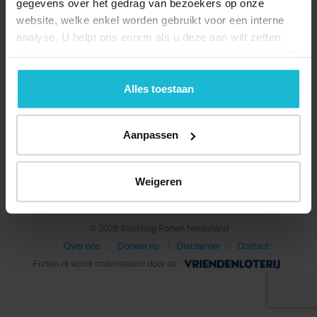
gegevens over het gedrag van bezoekers op onze
website, welke enkel worden gebruikt voor een interne
analyse. U helpt ons enorm als u deze aan wilt zetten.
Forten.nl werkt
niet
met (externe) adverteerders en heeft
geen commerciële doelstelling. U kunt deze cookies via
de knoppen accepteren, beheren of weigeren.
Alles toestaan
Aanpassen
Deel dit
Weigeren
© 2026 Stichting Forten Nederland
Over ons
Doneer nu
Disclaimer
Contact
Forten.nl wordt ondersteund door de