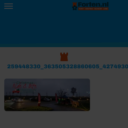
259448330_363505328860605_427493