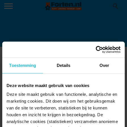
AFBEELDING-VAN-WHATSAPP-OP-
Toestemming
Details
Over
2023-10-22-OM-18.43.59_FB949CDA
Deze website maakt gebruik van cookies
Deze site maakt gebruik van functionele, analytische en
marketing cookies. Dit doen wij om het gebruiksgemak
van de site te verbeteren, statistieken bij te kunnen
houden en inzicht te krijgen in bezoekgedrag. De
analytische cookies (statistieken) verzamelen anonieme