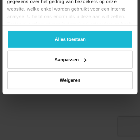
gegevens over het gedrag van bezoekers op onze
website, welke enkel worden gebruikt voor een interne
analyse. U helpt ons enorm als u deze aan wilt zetten.
Forten.nl werkt
niet
met (externe) adverteerders en heeft
geen commerciële doelstelling. U kunt deze cookies via
de knoppen accepteren, beheren of weigeren.
Alles toestaan
© 2026 Stichting Forten Nederland
Aanpassen
Over ons
Doneer nu
Disclaimer
Contact
Forten.nl wordt ondersteund door de
Weigeren