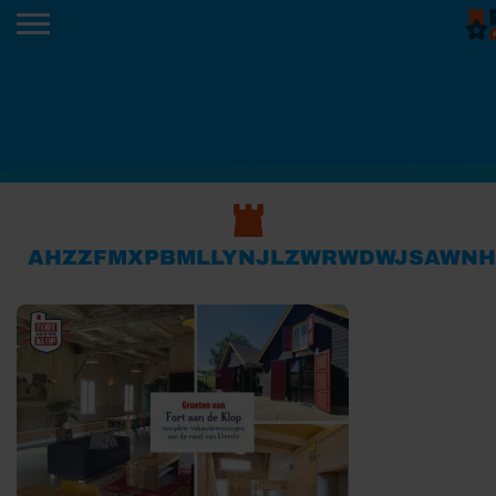
AHZZFMXPBMLLYNJLZWRWDWJSAWNH