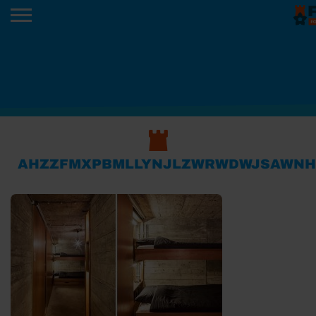
AHZZFMXPBMLLYNJLZWRWDWJSAWNH