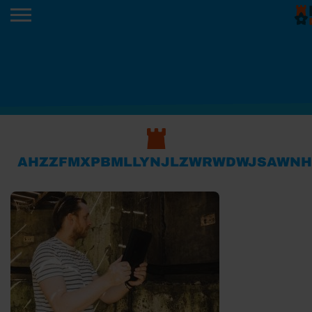
AHZZFMXPBMLLYNJLZWRWDWJSAWNH