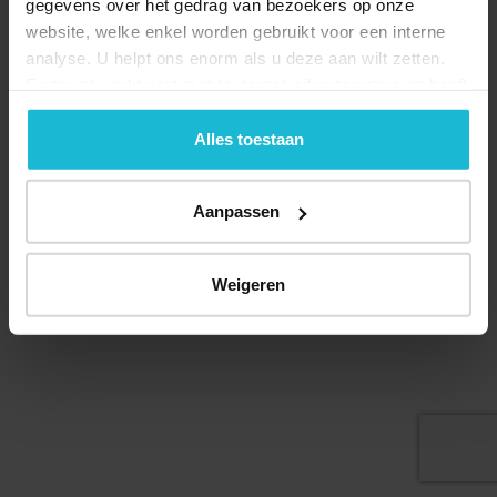
gegevens over het gedrag van bezoekers op onze
website, welke enkel worden gebruikt voor een interne
analyse. U helpt ons enorm als u deze aan wilt zetten.
Forten.nl werkt
niet
met (externe) adverteerders en heeft
geen commerciële doelstelling. U kunt deze cookies via
de knoppen accepteren, beheren of weigeren.
Alles toestaan
© 2026 Stichting Forten Nederland
Over ons
Doneer nu
Disclaimer
Contact
Aanpassen
Forten.nl wordt ondersteund door de
Weigeren