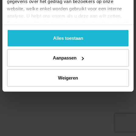
gegevens over het gedrag van bezoekers op onze
website, welke enkel worden gebruikt voor een interne
analyse. U helpt ons enorm als u deze aan wilt zetten.
Forten.nl werkt
niet
met (externe) adverteerders en heeft
geen commerciële doelstelling. U kunt deze cookies via
de knoppen accepteren, beheren of weigeren.
© 2026 Stichting Forten Nederland
Alles toestaan
Over ons
Doneer nu
Disclaimer
Contact
Forten.nl wordt ondersteund door de
Aanpassen
Weigeren