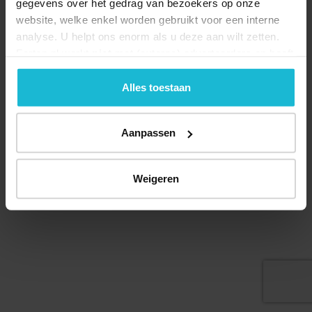
gegevens over het gedrag van bezoekers op onze
website, welke enkel worden gebruikt voor een interne
analyse. U helpt ons enorm als u deze aan wilt zetten.
Forten.nl werkt
niet
met (externe) adverteerders en heeft
Deel dit
geen commerciële doelstelling. U kunt deze cookies via
de knoppen accepteren, beheren of weigeren.
Alles toestaan
Aanpassen
© 2026 Stichting Forten Nederland
Over ons
Doneer nu
Disclaimer
Contact
Forten.nl wordt ondersteund door de
Weigeren