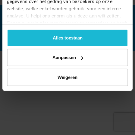
gegevens over het gedrag van bezoekers op onze
Forten.nl wordt ondersteund door de
website, welke enkel worden gebruikt voor een interne
analyse. U helpt ons enorm als u deze aan wilt zetten.
Forten.nl werkt
niet
met (externe) adverteerders en heeft
geen commerciële doelstelling. U kunt deze cookies via
de knoppen accepteren, beheren of weigeren.
Alles toestaan
Aanpassen
Weigeren