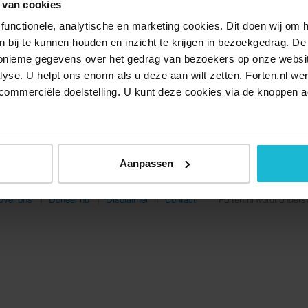
 van cookies
functionele, analytische en marketing cookies. Dit doen wij om
ken bij te kunnen houden en inzicht te krijgen in bezoekgedrag. D
nonieme gegevens over het gedrag van bezoekers op onze websi
lyse. U helpt ons enorm als u deze aan wilt zetten. Forten.nl we
commerciële doelstelling. U kunt deze cookies via de knoppen a
Aanpassen
Over ons
Doneer nu
Disclaimer
Contact
Forten.nl wordt onders