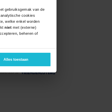
 het gebruiksgemak van de
e analytische cookies
te, welke enkel worden
rkt
niet
met (externe)
ccepteren, beheren of
Alles toestaan
teund door de