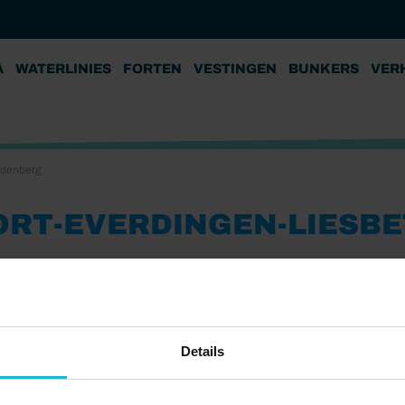
A
WATERLINIES
FORTEN
VESTINGEN
BUNKERS
VER
aldenberg
ORT-EVERDINGEN-LIESB
Details