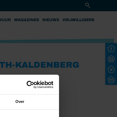
HUUR
MAGAZINES
NIEUWS
VRIJWILLIGERS
ETH-KALDENBERG
Over