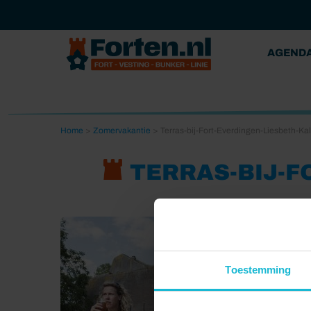
AGEND
Home
>
Zomervakantie
>
Terras-bij-Fort-Everdingen-Liesbeth-K
TERRAS-BIJ-F
Toestemming