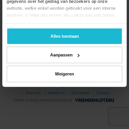
gegevens over het gedrag van bezoekers op onze
website, welke enkel worden gebruikt voor een interne
analyse. U helpt ons enorm als u deze aan wilt zetten.
Forten.nl werkt
niet
met (externe) adverteerders en heeft
geen commerciële doelstelling. U kunt deze cookies via
de knoppen accepteren, beheren of weigeren.
Alles toestaan
Deel dit
Aanpassen
Weigeren
© 2026 Stichting Forten Nederland
Over ons
Doneer nu
Disclaimer
Contact
Forten.nl wordt ondersteund door de