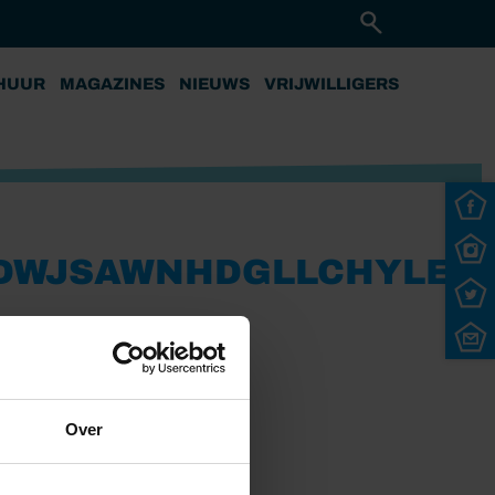
HUUR
MAGAZINES
NIEUWS
VRIJWILLIGERS
DWJSAWNHDGLLCHYLEG
Over