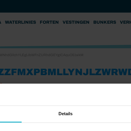
A
WATERLINIES
FORTEN
VESTINGEN
BUNKERS
VER
aWNhdGllchYLEglJbWFnZURhdGEYgICAquO51wkM
ZZFMXPBMLLYNJLZWRW
22
Details