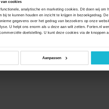
 van cookies
functionele, analytische en marketing cookies. Dit doen wij om
ken bij te kunnen houden en inzicht te krijgen in bezoekgedrag. D
nonieme gegevens over het gedrag van bezoekers op onze websi
lyse. U helpt ons enorm als u deze aan wilt zetten. Forten.nl we
commerciële doelstelling. U kunt deze cookies via de knoppen a
Aanpassen
Over ons
Doneer nu
Disclaimer
Contact
Forten.nl wordt onders