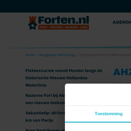
AGEND
Home
>
Brugpijlers NATO-brug
>
ahZzfmxpbmllYnJlZWRwdWJs
AH
Fietsexcursie vanuit Houten langs de
historische Nieuwe Hollandse
05-10-20
Waterlinie
Kazerne Fort bij Abcoude klaar voor
een nieuwe toekomst
Vakantietip: dit fort ligt nog geen 20
Toestemming
km van Parijs
Sore Spot Songs strijkt neer op het