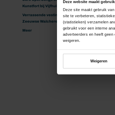
Deze website maakt gebruik
Kunstfort bij Vijfhuizen
Deze site maakt gebruik van 
Verrassende vestingen van het
site te verbeteren, statistie
Zeeuwse Walcheren
(statistieken) verzamelen a
gebruikt voor een interne ana
Meer
adverteerders en heeft geen 
weigeren.
Weigeren
© 2026 Stichting Forten Nederland