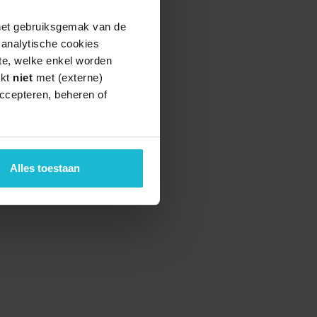
 het gebruiksgemak van de
e analytische cookies
te, welke enkel worden
rkt
niet
met (externe)
ccepteren, beheren of
Alles toestaan
teund door de