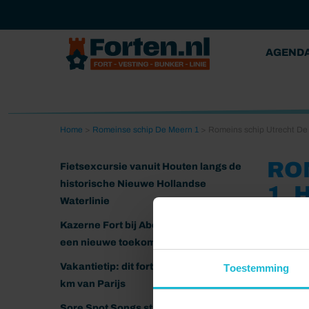
AGEND
Home
>
Romeinse schip De Meern 1
>
Romeins schip Utrecht De 
RO
Fietsexcursie vanuit Houten langs de
historische Nieuwe Hollandse
1_
Waterlinie
31-03-20
Kazerne Fort bij Abcoude klaar voor
een nieuwe toekomst
Vakantietip: dit fort ligt nog geen 20
Toestemming
km van Parijs
Sore Spot Songs strijkt neer op het