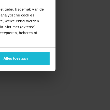
 het gebruiksgemak van de
e analytische cookies
te, welke enkel worden
rkt
niet
met (externe)
ccepteren, beheren of
Alles toestaan
teund door de