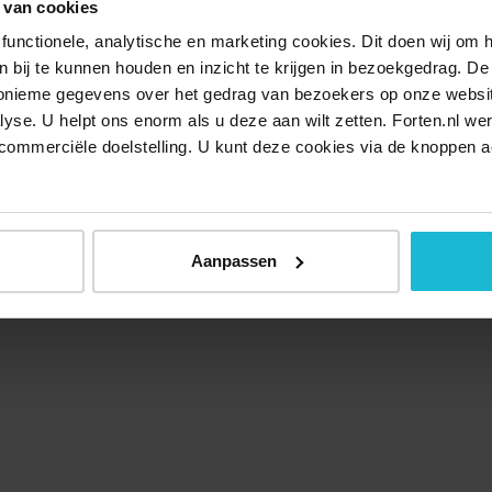
 van cookies
functionele, analytische en marketing cookies. Dit doen wij om
ken bij te kunnen houden en inzicht te krijgen in bezoekgedrag. D
nonieme gegevens over het gedrag van bezoekers op onze websi
lyse. U helpt ons enorm als u deze aan wilt zetten. Forten.nl we
commerciële doelstelling. U kunt deze cookies via de knoppen a
Aanpassen
Over ons
Doneer nu
Disclaimer
Contact
Forten.nl wordt onders