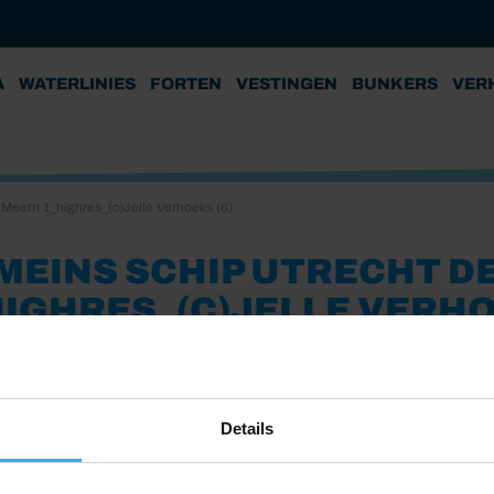
A
WATERLINIES
FORTEN
VESTINGEN
BUNKERS
VER
Meern 1_highres_(c)Jelle Verhoeks (6)
MEINS SCHIP UTRECHT D
HIGHRES_(C)JELLE VERHO
26
Details