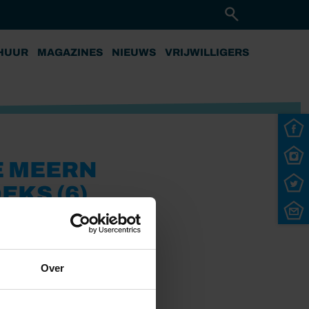
HUUR
MAGAZINES
NIEUWS
VRIJWILLIGERS
E MEERN
EKS (6)
Over