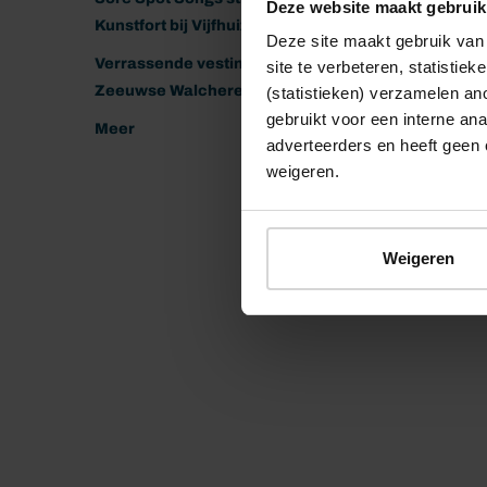
Deze website maakt gebruik
Kunstfort bij Vijfhuizen
Deze site maakt gebruik van 
Verrassende vestingen van het
site te verbeteren, statistie
Zeeuwse Walcheren
(statistieken) verzamelen a
gebruikt voor een interne ana
Meer
adverteerders en heeft geen 
weigeren.
Weigeren
© 2026 Stichting Forten Nederland