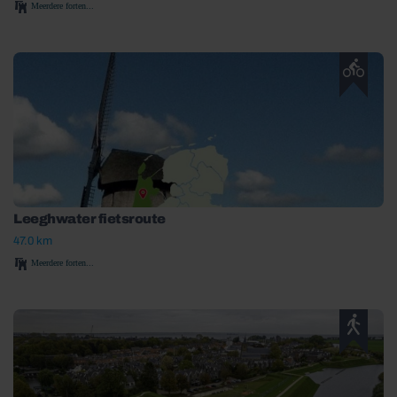
Meerdere forten...
Leeghwater fietsroute
47.0 km
Meerdere forten...