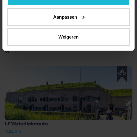
Aanpassen
Waterliniepad etappe 01
Weigeren
18.4 km
Meerdere forten...
LF Waterlinieroute
410.0 km