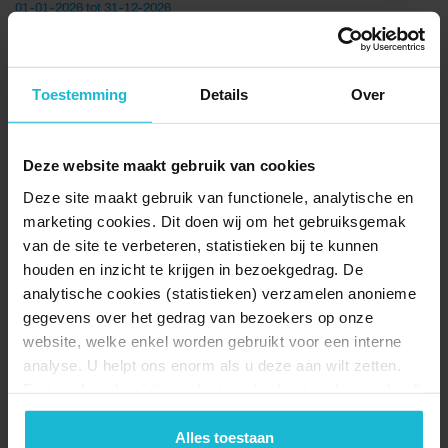
01-01-2026 tot 31-12-2026
Meerdere forten...
Toestemming
Details
Over
Deze website maakt gebruik van cookies
Deze site maakt gebruik van functionele, analytische en
marketing cookies. Dit doen wij om het gebruiksgemak
van de site te verbeteren, statistieken bij te kunnen
houden en inzicht te krijgen in bezoekgedrag. De
De tentoonstelling Dromen in hout
analytische cookies (statistieken) verzamelen anonieme
06-06-2026 tot 06-09-2026
gegevens over het gedrag van bezoekers op onze
Stelling van Amsterdam
website, welke enkel worden gebruikt voor een interne
analyse. U helpt ons enorm als u deze aan wilt zetten.
Forten.nl werkt
niet
met (externe) adverteerders en heeft
geen commerciële doelstelling. U kunt deze cookies via
de knoppen accepteren, beheren of weigeren.
Alles toestaan