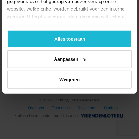
gegevens over het gedrag van bezoekers op onze
website, welke enkel worden gebruikt voor een interne
analyse. U helpt ons enorm als u deze aan wilt zetten.
Forten.nl werkt
niet
met (externe) adverteerders en heeft
geen commerciële doelstelling. U kunt deze cookies via
de knoppen accepteren, beheren of weigeren.
Alles toestaan
Aanpassen
Deel dit
Weigeren
© 2026 Stichting Forten Nederland
Over ons
Doneer nu
Disclaimer
Contact
Forten.nl wordt ondersteund door de