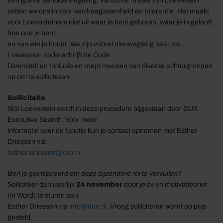
een goede pensioenregeling. Vanuit de missie van Loevestein
zetten we ons in voor verdraagzaamheid en tolerantie. Het maakt
voor Loevesteiners niet uit waar je bent geboren, waar je in gelooft,
hoe oud je bent
en van wie je houdt. We zijn vooral nieuwsgierig naar jou.
Loevestein onderschrijft de Code
Diversiteit en Inclusie en roept mensen van diverse achtergronden
op om te solliciteren.
Sollicitatie
Slot Loevestein wordt in deze procedure bijgestaan door DUX
Executive Search. Voor meer
informatie over de functie kun je contact opnemen met Esther
Driessen via
esther.driessen@dux.nl
Ben je geïnspireerd om deze bijzondere rol te vervullen?
Solliciteer dan uiterlijk
24 november
door je cv en motivatiebrief
(in Word) te sturen aan
Esther Driessen via
info@dux.nl
. Vroeg solliciteren wordt op prijs
gesteld.