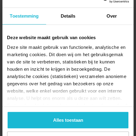
De Directeur-Bestuurder is het boegbeeld van Slot Loevestein en
draagt de missie van het
Toestemming
Details
Over
museum uit: het erfgoed van Loevestein behouden en ‘beleefbaar’
maken om bij te dragen
aan een vrije en vreedzame samenleving, waarin we respectvol
Deze website maakt gebruik van cookies
met elkaar en de wereld
omgaan. De juiste persoon kan op basis van actuele kennis van de
Deze site maakt gebruik van functionele, analytische en
museale wereld de
marketing cookies. Dit doen wij om het gebruiksgemak
bestaande missie van het museum uitdragen en vernieuwen. De
van de site te verbeteren, statistieken bij te kunnen
functie combineert
houden en inzicht te krijgen in bezoekgedrag. De
strategisch leiderschap met ondernemerschap. De Directeur-
analytische cookies (statistieken) verzamelen anonieme
Bestuurder ontwikkelt en
gegevens over het gedrag van bezoekers op onze
implementeert beleid gericht op verdere groei, kwaliteit en
website, welke enkel worden gebruikt voor een interne
duurzaamheid van de
analyse. U helpt ons enorm als u deze aan wilt zetten.
organisatie.
Forten.nl werkt
niet
met (externe) adverteerders en heeft
Taken en verantwoordelijkheden
geen commerciële doelstelling. U kunt deze cookies via
de knoppen accepteren, beheren of weigeren.
Alles toestaan
Strategie en beleid