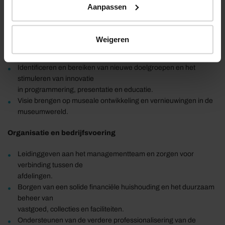
Ontwikkelen en realiseren van strategisch beleid vanuit de
Aanpassen
missie van Slot
Loevestein, waarbij de continuïteit een randvoorwaarde is.
Versterken van de zichtbaarheid, naamsbekendheid en
Weigeren
maatschappelijke relevantie
van het museum.
Identificeren en bereiken van nieuwe doelgroepen en het
stimuleren van innovatie
in programmering, presentatie en educatie.
Visie brengen op museale ontwikkeling en vernieuwingen in de
museumwereld.
Organisatie en bedrijfsvoering
Leidinggeven aan het managementteam en zorgen voor
verbinding tussen de
afdelingen.
Borgen van een solide financiële huishouding en het duurzaam
beheer van
vastgoed, collecties en faciliteiten.
Ondersteunen van de verdere professionalisering van de