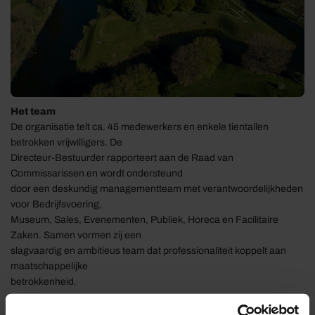
Het team
De organisatie telt ca. 45 medewerkers en enkele tientallen
betrokken vrijwilligers. De
Directeur-Bestuurder rapporteert aan de Raad van
Commissarissen en wordt ondersteund
door een deskundig managementteam met verantwoordelijkheden
voor Bedrijfsvoering,
Museum, Sales, Evenementen, Publiek, Horeca en Facilitaire
Zaken. Samen vormen zij een
slagvaardig en ambitieus team dat professionaliteit koppelt aan
maatschappelijke
betrokkenheid.
Functie