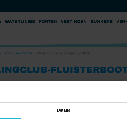
A
WATERLINIES
FORTEN
VESTINGEN
BUNKERS
VER
schiedenis en charme
>
ellingclub-fluisterbootjes-img-1839
LINGCLUB-FLUISTERBOOT
24
Details