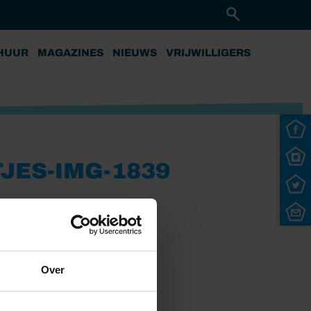
HUUR
MAGAZINES
NIEUWS
VRIJWILLIGERS
JES-IMG-1839
Over