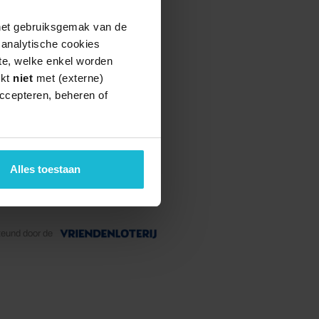
 het gebruiksgemak van de
e analytische cookies
te, welke enkel worden
rkt
niet
met (externe)
ccepteren, beheren of
Alles toestaan
teund door de