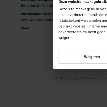
Deze website maakt gebruik
Kunstfort bij Vijfhuizen
Deze site maakt gebruik van 
Verrassende vestingen van het
site te verbeteren, statistie
Zeeuwse Walcheren
(statistieken) verzamelen a
gebruikt voor een interne ana
Meer
adverteerders en heeft geen 
weigeren.
Weigeren
© 2026 Stichting Forten Nederland