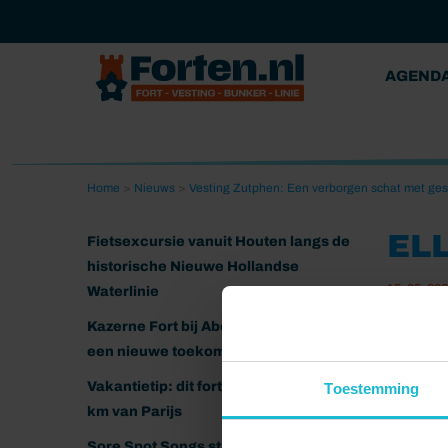
AGEND
Home
>
Nieuws
>
Vesting Zutphen: Een verborgen schat met ge
EL
Fietsexcursie vanuit Houten langs de
historische Nieuwe Hollandse
15-05-20
Waterlinie
Kazerne Fort bij Abcoude klaar voor
een nieuwe toekomst
Vakantietip: dit fort ligt nog geen 20
Toestemming
km van Parijs
Sore Spot Songs strijkt neer op het